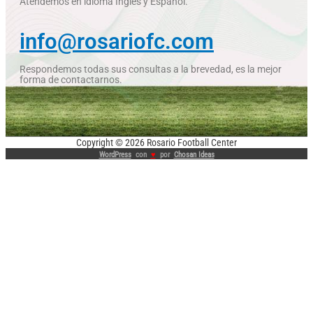
Atendemos en idioma Inglés y Español.
info@rosariofc.com
Respondemos todas sus consultas a la brevedad, es la mejor
forma de contactarnos.
Copyright © 2026
Rosario Football Center
WordPress
con
♥
por
Chosan Ideas